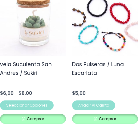
producto
precios:
desde
tiene
$6,00
múltiples
hasta
$8,00
variantes.
Las
opciones
se
pueden
vela Suculenta San
Dos Pulseras / Luna
elegir
Andres / Sukiri
Escarlata
en
la
$
6,00
-
$
8,00
$
5,00
página
de
Seleccionar Opciones
Añadir Al Carrito
producto
Comprar
Comprar