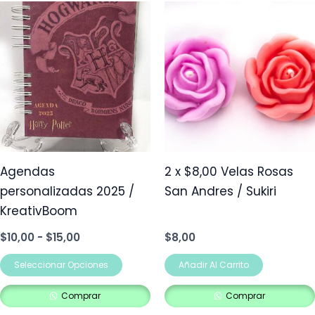
Rango
Este
de
producto
precios:
desde
tiene
$10,00
múltiples
hasta
$15,00
variantes.
Las
opciones
se
pueden
Agendas
2 x $8,00 Velas Rosas
elegir
personalizadas 2025 /
San Andres / Sukiri
en
KreativBoom
la
$
10,00
-
$
15,00
$
8,00
página
de
Seleccionar Opciones
Añadir Al Carrito
producto
Comprar
Comprar