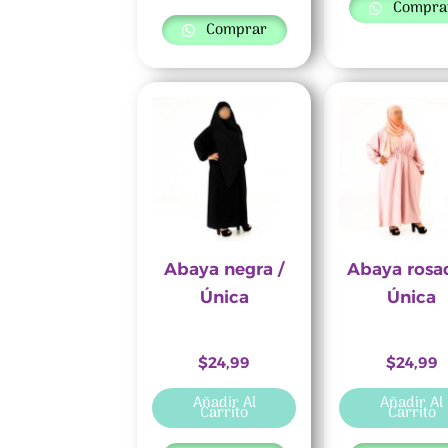
Compra
Comprar
Abaya negra /
Abaya rosa
Única
Única
$
24,99
$
24,99
Añadir Al
Añadir Al
Carrito
Carrito