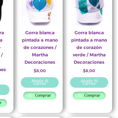
ra
Gorra blanca
Gorra blanca
a
pintada a mano
pintada a mano
e
de corazones /
de corazón
 /
Martha
verde / Martha
Decoraciones
Decoraciones
nes
$
8,00
$
8,00
Añadir Al
Añadir Al
Carrito
Carrito
Comprar
Comprar
r