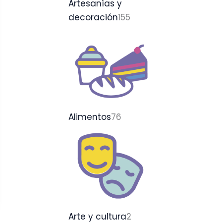
Artesanías y
decoración
155
Alimentos
76
Arte y cultura
2