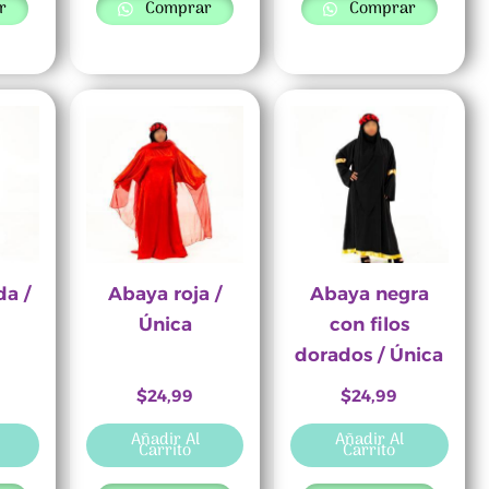
r
Comprar
Comprar
da /
Abaya roja /
Abaya negra
Única
con filos
dorados / Única
$
24,99
$
24,99
Añadir Al
Añadir Al
Carrito
Carrito