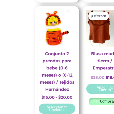
Rango
El
Este
de
prec
¡Oferta!
producto
precios:
orig
desde
era:
tiene
$15,00
$25,
múltiples
hasta
$20,00
variantes.
Las
opciones
Conjunto 2
Blusa mad
se
prendas para
tierra /
pueden
bebe (0-6
Emperatr
elegir
meses) o (6-12
$
25,00
$
15
en
meses) / Tejidos
Añadir Al
la
Hernández
Carrito
página
$
15,00
-
$
20,00
Compra
de
Seleccionar
producto
Opciones