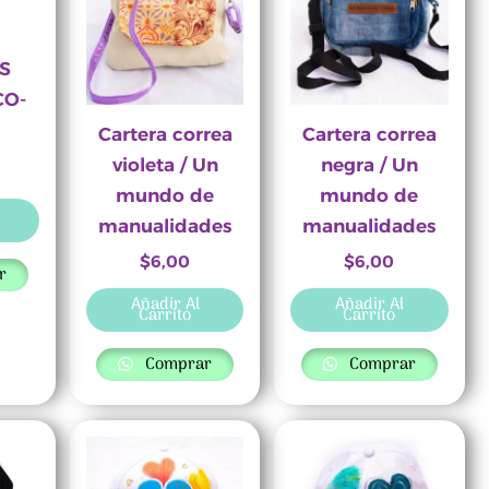
S
CO-
Cartera correa
Cartera correa
violeta / Un
negra / Un
mundo de
mundo de
manualidades
manualidades
$
6,00
$
6,00
r
Añadir Al
Añadir Al
Carrito
Carrito
Comprar
Comprar