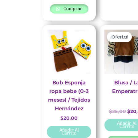
Comprar
El
prec
¡Oferta!
orig
era:
$25,
Bob Esponja
Blusa / L
ropa bebe (0-3
Emperatr
meses) / Tejidos
Hernández
$
25,00
$
20
$
20,00
Añadir Al
Carrito
Añadir Al
Carrito