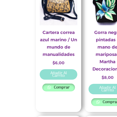
Cartera correa
Gorra neg
azul marino / Un
pintadas 
mundo de
mano d
manualidades
mariposa
Martha
$
6,00
Decoracio
Añadir Al
Carrito
$
8,00
Comprar
Añadir Al
Carrito
Compra