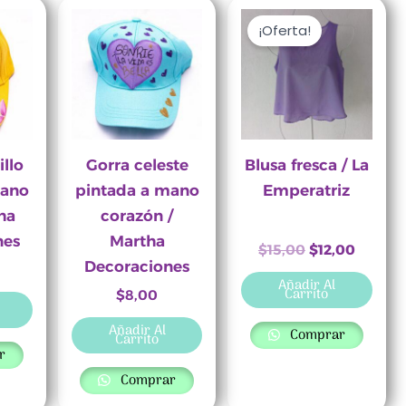
El
El
precio
precio
¡Oferta!
original
actual
era:
es:
$15,00.
$12,00.
llo
Gorra celeste
Blusa fresca / La
mano
pintada a mano
Emperatriz
tha
corazón /
nes
Martha
$
15,00
$
12,00
Decoraciones
Añadir Al
Carrito
$
8,00
Añadir Al
Comprar
Carrito
r
Comprar