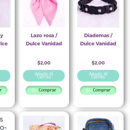
 y
Lazo rosa /
Diademas /
lce
Dulce Vanidad
Dulce Vanidad
$
2,00
$
2,00
Añadir Al
Añadir Al
Carrito
Carrito
r
Comprar
Comprar