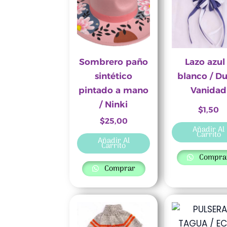
Sombrero paño
Lazo azul
sintético
blanco / Du
pintado a mano
Vanidad
/ Ninki
$
1,50
$
25,00
Añadir Al
Carrito
Añadir Al
Carrito
Compra
Comprar
Rango
Este
de
producto
precios: