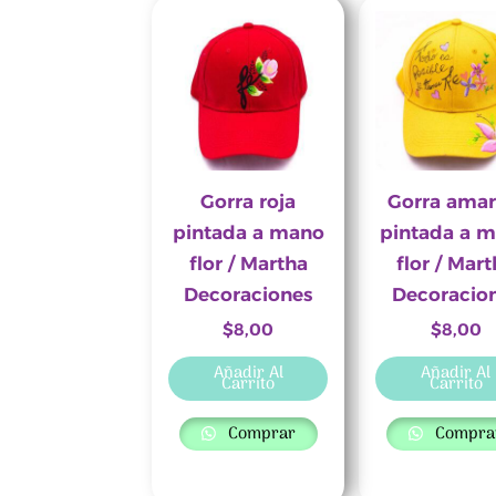
Gorra roja
Gorra amari
pintada a mano
pintada a 
flor / Martha
flor / Mar
Decoraciones
Decoracio
$
8,00
$
8,00
Añadir Al
Añadir Al
Carrito
Carrito
Comprar
Compra