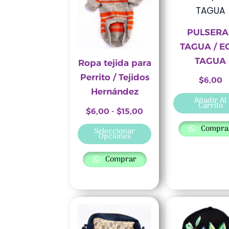
desde
tiene
$6,00
múltiples
hasta
$15,00
variantes.
PULSERA
Las
TAGUA / E
opciones
TAGUA
Ropa tejida para
se
Perrito / Tejidos
$
6,00
pueden
Hernández
Añadir Al
elegir
Carrito
$
6,00
-
$
15,00
en
Compra
Seleccionar
la
Opciones
página
Comprar
de
producto