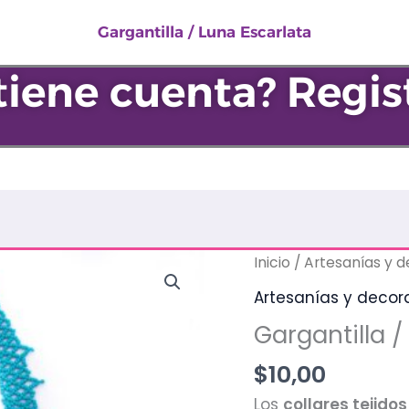
Luna
Escarlata
Gargantilla / Luna Escarlata
cantidad
tiene cuenta? Regis
Gargantilla
Inicio
/
Artesanías y 
/
Artesanías y decor
Luna
Gargantilla /
Escarlata
cantidad
$
10,00
Los
collares tejido