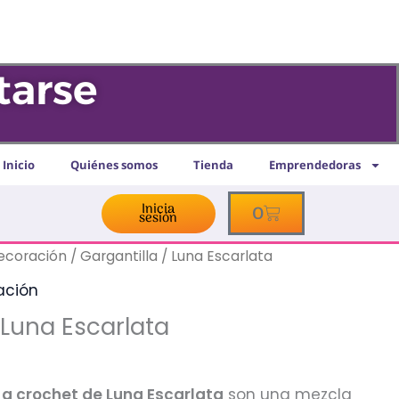
tarse
Inicio
Quiénes somos
Tienda
Emprendedoras
Inicia
Cart
0
sesión
decoración
/ Gargantilla / Luna Escarlata
ación
 Luna Escarlata
s a crochet de Luna Escarlata
son una mezcla