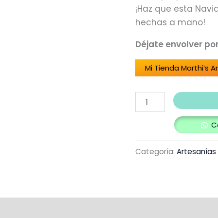
¡Haz que esta Navi
hechas a mano!
Déjate envolver po
Mi Tienda Marthi’s A
C
Categoría:
Artesanías