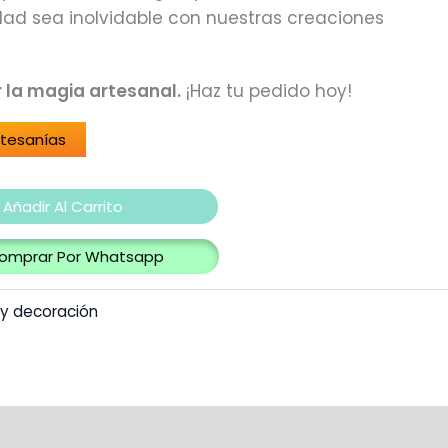
dad sea inolvidable con nuestras creaciones
r la magia artesanal.
¡Haz tu pedido hoy!
rtesanías
Añadir Al Carrito
omprar Por Whatsapp
 y decoración