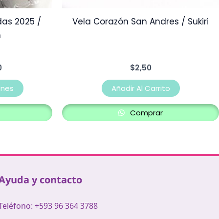
la
as 2025 /
Vela Corazón San Andres / Sukiri
página
m
de
producto
0
$
2,50
ones
Añadir Al Carrito
Comprar
Ayuda y contacto
Teléfono: +593 96 364 3788