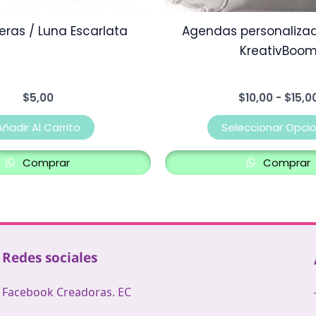
eras / Luna Escarlata
Agendas personalizad
KreativBoo
$
5,00
$
10,00
-
$
15,0
Añadir Al Carrito
Seleccionar Opci
Comprar
Comprar
Redes sociales
Facebook Creadoras. EC