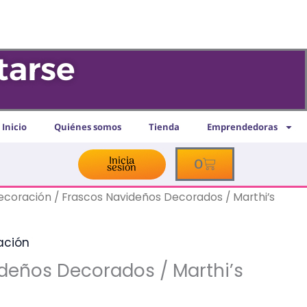
/
Marthi’s
Artesanías
tarse
cantidad
Inicio
Quiénes somos
Tienda
Emprendedoras
Inicia
Cart
0
sesión
decoración
/ Frascos Navideños Decorados / Marthi’s
ación
deños Decorados / Marthi’s