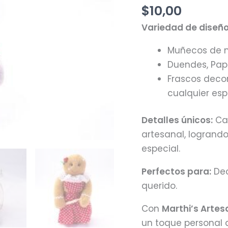
cantidad
$
10,00
Variedad de diseño
Muñecos de ni
Duendes, Papá
Frascos deco
cualquier esp
Detalles únicos:
Cad
artesanal, logrand
especial.
Perfectos para:
Dec
querido.
Con
Marthi’s Artes
un toque personal q