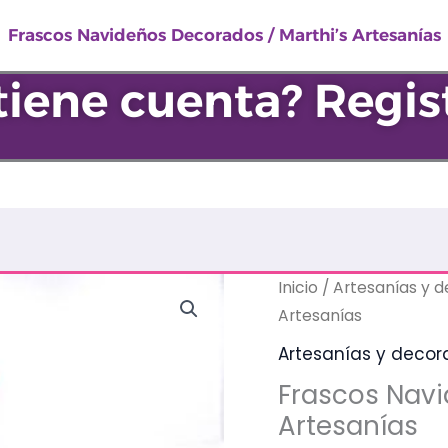
Frascos Navideños Decorados / Marthi’s Artesanías
tiene cuenta? Regis
Frascos
Inicio
/
Artesanías y 
Navideños
Artesanías
Decorados
Artesanías y decor
/
Frascos Navi
Marthi’s
Artesanías
Artesanías