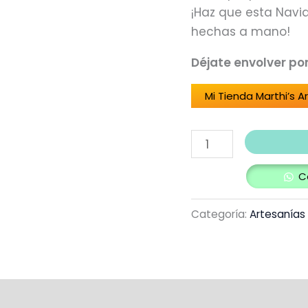
¡Haz que esta Navi
hechas a mano!
Déjate envolver po
Mi Tienda Marthi’s A
C
Categoría:
Artesanías