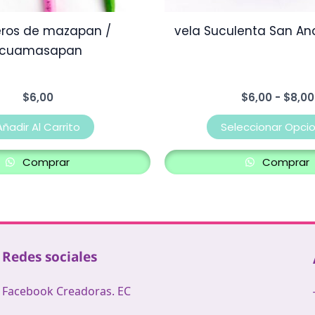
éros de mazapan /
vela Suculenta San Andr
Ecuamasapan
$
6,00
$
6,00
-
$
8,00
Añadir Al Carrito
Seleccionar Opci
Comprar
Comprar
Redes sociales
Facebook Creadoras. EC