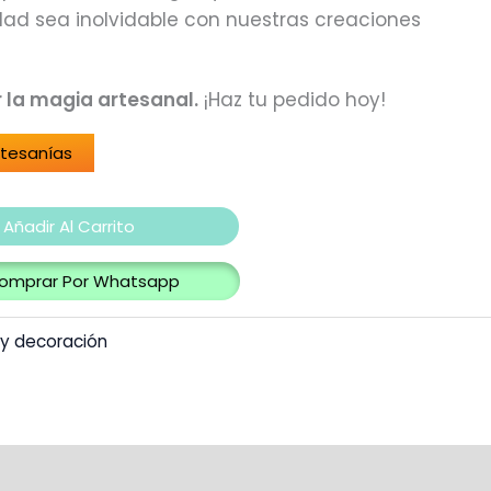
dad sea inolvidable con nuestras creaciones
r la magia artesanal.
¡Haz tu pedido hoy!
rtesanías
Añadir Al Carrito
omprar Por Whatsapp
 y decoración