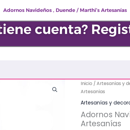
Adornos Navideños , Duende / Marthi’s Artesanías
tiene cuenta? Regis
Adornos
Inicio
/
Artesanías y 
Navideños
Artesanías
,
Artesanías y decor
Duende
Adornos Navi
/
Artesanías
Marthi’s