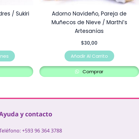
la
es / Sukiri
Adorno Navideño, Pareja de
página
Muñecos de Nieve / Marthi’s
de
Artesanías
producto
$
30,00
ones
Añadir Al Carrito
Comprar
Ayuda y contacto
Teléfono: +593 96 364 3788