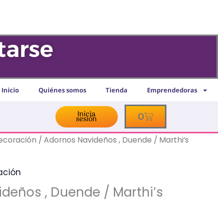
Duende
/
Marthi’s
tarse
Artesanías
cantidad
Inicio
Quiénes somos
Tienda
Emprendedoras
Inicia
Cart
0
sesión
decoración
/ Adornos Navideños , Duende / Marthi’s
ación
deños , Duende / Marthi’s