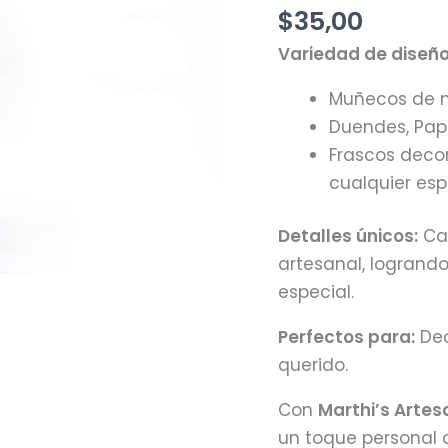
Artesanías
$
35,00
cantidad
Variedad de diseño
Muñecos de ni
Duendes, Papá
Frascos deco
cualquier esp
Detalles únicos:
Cad
artesanal, logrand
especial.
Perfectos para:
Dec
querido.
Con
Marthi’s Artes
un toque personal q