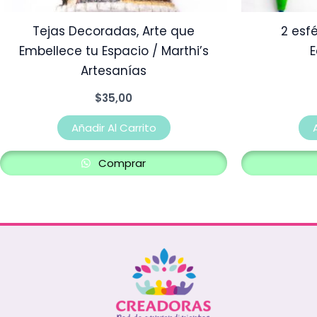
Tejas Decoradas, Arte que
2 esf
Embellece tu Espacio / Marthi’s
Artesanías
$
35,00
Añadir Al Carrito
Comprar