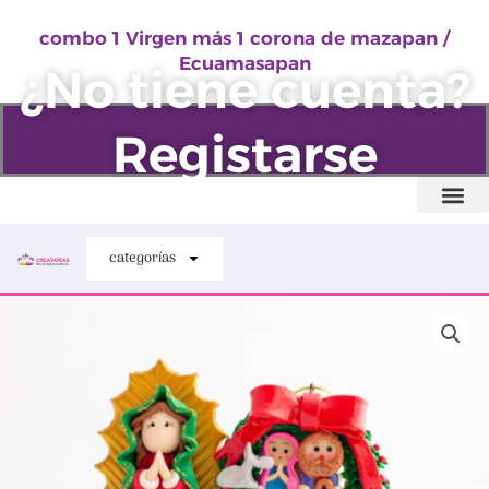
Virgen
Ir
más
combo 1 Virgen más 1 corona de mazapan /
al
Ecuamasapan
1
¿No tiene cuenta?
contenido
corona
de
Registarse
mazapan
/
Ecuamasapan
Quiénes somos
cantidad
categorías
combo
1
Virgen
más
1
corona