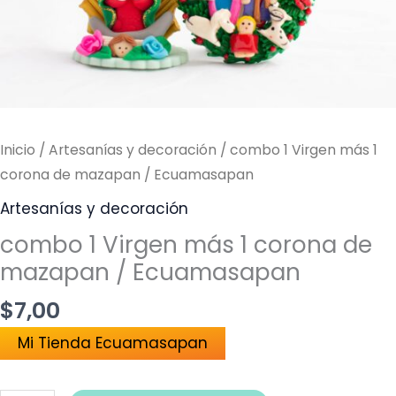
de
mazapan
/
Ecuamasapan
cantidad
Inicio
/
Artesanías y decoración
/ combo 1 Virgen más 1
corona de mazapan / Ecuamasapan
Artesanías y decoración
combo 1 Virgen más 1 corona de
mazapan / Ecuamasapan
$
7,00
Mi Tienda Ecuamasapan