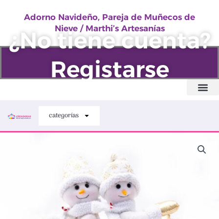
Pareja
Ir
de
Adorno Navideño, Pareja de Muñecos de
al
Nieve / Marthi’s Artesanías
Muñecos
¿No tiene cuenta?
contenido
de
Nieve
Registarse
/
Marthi’s
Artesanías
Quiénes somos
cantidad
categorías
Adorno
Navideño,
Pareja
de
Muñecos
de