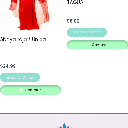
TAGUA
$
6,00
Añadir Al Carrito
Abaya roja / Única
Comprar
$
24,99
Añadir Al Carrito
Comprar