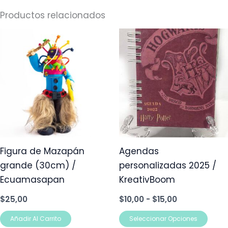
Productos relacionados
Rango
Este
de
prod
precios:
desde
tien
$10,00
múlt
hasta
$15,00
vari
Las
opci
se
pue
Figura de Mazapán
Agendas
elegi
grande (30cm) /
personalizadas 2025 /
en
Ecuamasapan
KreativBoom
la
$
25,00
$
10,00
-
$
15,00
pág
de
Añadir Al Carrito
Seleccionar Opciones