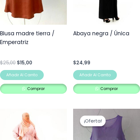
Blusa madre tierra /
Abaya negra / Única
Emperatriz
$
25,00
$
15,00
$
24,99
Añadir Al Carrito
Añadir Al Carrito
Comprar
Comprar
El
El
precio
precio
¡Oferta!
¡Oferta!
original
actual
era:
es:
$15,00.
$12,00.