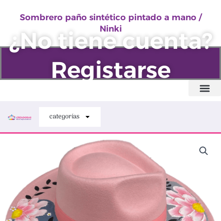
sintético
Ir
pintado
Sombrero paño sintético pintado a mano /
al
Ninki
a
¿No tiene cuenta?
contenido
mano
/
Registarse
Ninki
cantidad
Quiénes somos
categorías
Sombrero
paño
sintético
pintado
a
mano