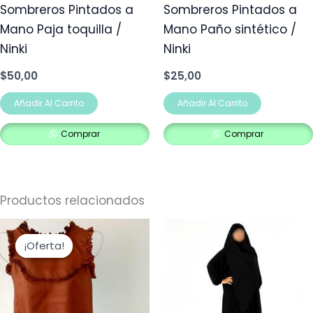
Sombreros Pintados a
Sombreros Pintados a
Mano Paja toquilla /
Mano Paño sintético /
Ninki
Ninki
$
50,00
$
25,00
Añadir Al Carrito
Añadir Al Carrito
Comprar
Comprar
Productos relacionados
El
El
precio
precio
¡Oferta!
¡Oferta!
original
actual
era:
es:
$25,00.
$15,00.