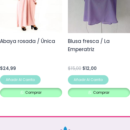
Abaya rosada / Única
Blusa fresca / La
Emperatriz
$
24,99
$
15,00
$
12,00
Añadir Al Carrito
Añadir Al Carrito
Comprar
Comprar