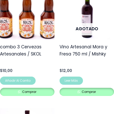
AGOTADO
combo 3 Cervezas
Vino Artesanal Mora y
Artesanales / SKOL
Fresa 750 ml / Mishky
$
10,00
$
12,00
Añadir Al Carrito
Leer Más
Comprar
Comprar
Este