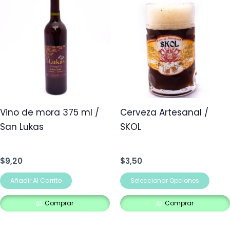
prod
tien
múlt
vari
Las
opci
se
pue
Vino de mora 375 ml /
Cerveza Artesanal /
elegi
San Lukas
SKOL
en
la
$
9,20
$
3,50
pág
de
Añadir Al Carrito
Seleccionar Opciones
prod
Comprar
Comprar