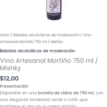
cantidad
Inicio
/
Bebidas alcohólicas de moderación
/ Vino
Artesanal Mortiño 750 ml / Mishky
Bebidas alcohólicas de moderación
Vino Artesanal Mortiño 750 ml /
Mishky
$
12,00
Presentación
:
Disponible en una
botella de vidrio de 750 ml
, con
una elegante tonalidad verde o café, que
mantiene el vino en su mejor estado.