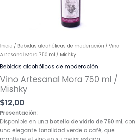
cantidad
Inicio
/
Bebidas alcohólicas de moderación
/ Vino
Artesanal Mora 750 ml / Mishky
Bebidas alcohólicas de moderación
Vino Artesanal Mora 750 ml /
Mishky
$
12,00
Presentación
:
Disponible en una
botella de vidrio de 750 ml
, con
una elegante tonalidad verde o café, que
mantiene el vino en su mejor estado.