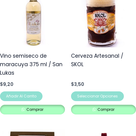
tien
múlt
vari
Las
opci
se
pue
Vino semiseco de
Cerveza Artesanal /
elegi
maracuya 375 ml / San
SKOL
en
Lukas
la
$
9,20
$
3,50
pág
de
Añadir Al Carrito
Seleccionar Opciones
prod
Comprar
Comprar