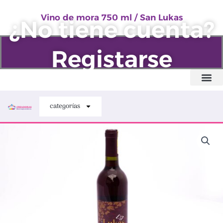
mora
Ir
750
Vino de mora 750 ml / San Lukas
al
¿No tiene cuenta?
ml
contenido
/
Registarse
San
Lukas
cantidad
Quiénes somos
categorías
Vino
de
mora
750
ml
/
San