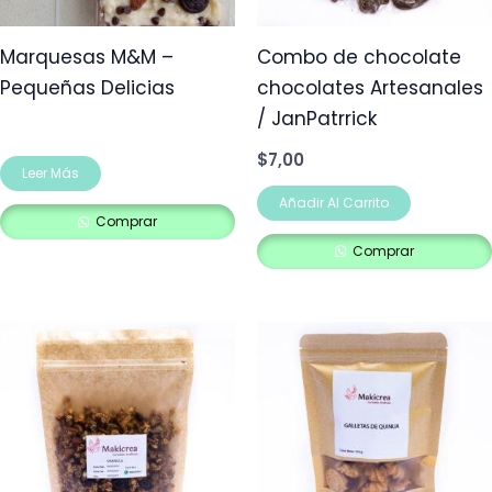
Marquesas M&M –
Combo de chocolate
Pequeñas Delicias
chocolates Artesanales
/ JanPatrrick
$
7,00
Leer Más
Añadir Al Carrito
Comprar
Comprar