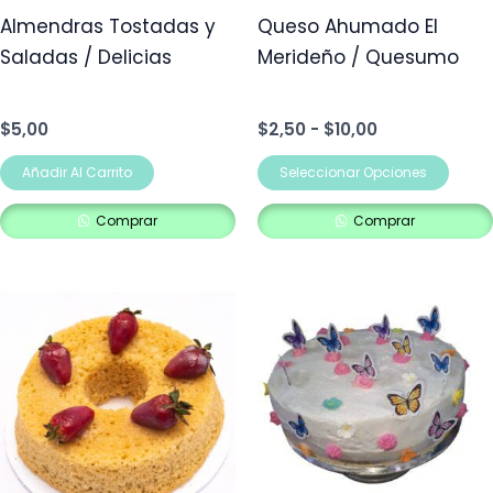
pue
Almendras Tostadas y
Queso Ahumado El
elegi
Saladas / Delicias
Merideño / Quesumo
en
la
$
5,00
$
2,50
-
$
10,00
pág
de
Añadir Al Carrito
Seleccionar Opciones
prod
Comprar
Comprar