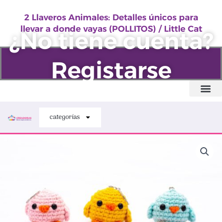
Ir
2 Llaveros Animales: Detalles únicos para
al
llevar a donde vayas (POLLITOS) / Little Cat
¿No tiene cuenta?
contenido
Registarse
Quiénes somos
categorías
2
Llaveros
Animales:
Detalles
únicos
para