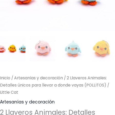
llevar
a
donde
vayas
(POLLITOS)
/
Little
Cat
cantidad
Inicio
/
Artesanías y decoración
/ 2 Llaveros Animales:
Detalles únicos para llevar a donde vayas (POLLITOS) /
Little Cat
Artesanías y decoración
2 Llaveros Animales: Detalles