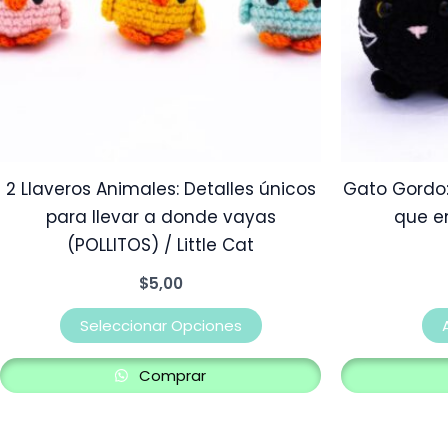
opciones
se
pueden
elegir
en
la
2 Llaveros Animales: Detalles únicos
Gato Gordo
página
para llevar a donde vayas
que en
de
(POLLITOS) / Little Cat
producto
$
5,00
Seleccionar Opciones
Comprar