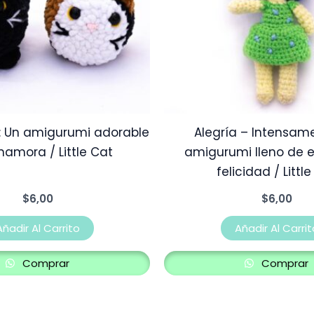
: Un amigurumi adorable
Alegría – Intensam
amora / Little Cat
amigurumi lleno de 
felicidad / Littl
$
6,00
$
6,00
Añadir Al Carrito
Añadir Al Carrit
Comprar
Comprar