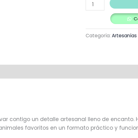
C
Categoría:
Artesanías
tos
evar contigo un detalle artesanal lleno de encant
imales favoritos en un formato práctico y funcion