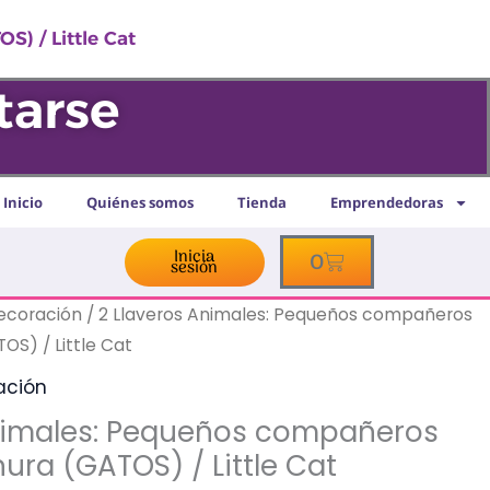
eños
S) / Little Cat
añeros
s
tarse
ura
OS)
Inicio
Quiénes somos
Tienda
Emprendedoras
Inicia
Cart
0
sesión
idad
decoración
/ 2 Llaveros Animales: Pequeños compañeros
OS) / Little Cat
ación
Animales: Pequeños compañeros
nura (GATOS) / Little Cat