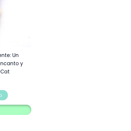
ente: Un
encanto y
e Cat
o