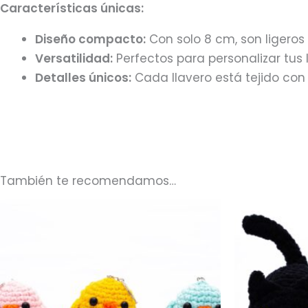
Características únicas:
Diseño compacto:
Con solo 8 cm, son ligeros
Versatilidad:
Perfectos para personalizar tus 
Detalles únicos:
Cada llavero está tejido con
También te recomendamos…
Este
producto
tiene
múltiples
variantes.
Las