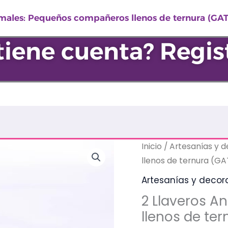
Pequ
males: Pequeños compañeros llenos de ternura (GATO
comp
lleno
tiene cuenta? Regis
de
tern
(GAT
/
Little
Cat
cant
2
Inicio
/
Artesanías y 
Llaveros
llenos de ternura (GAT
Animales:
Artesanías y decor
Pequeños
2 Llaveros 
compañeros
llenos de ter
llenos