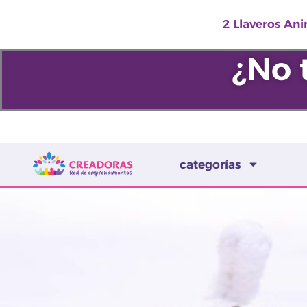
Ir
2 Llaveros Ani
al
contenido
¿No 
categorías