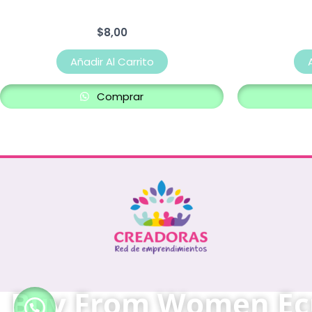
$
8,00
Añadir Al Carrito
Comprar
Buy From Women Ecu