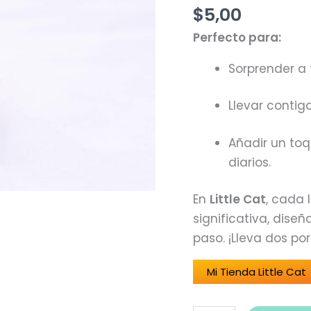
de
$
5,00
ternura
Perfecto para:
(GATOS)
/
Sorprender a 
Little
Cat
Llevar contig
cantidad
Añadir un toq
diarios.
En
Little Cat
, cada 
significativa, dis
paso. ¡Lleva dos po
Mi Tienda Little Cat