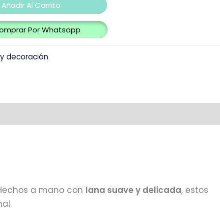
Añadir Al Carrito
omprar Por Whatsapp
 y decoración
o. Hechos a mano con
lana suave y delicada
, estos
al.