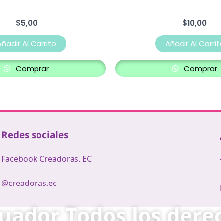
$
5,00
$
10,00
Añadir Al Carrito
Añadir Al Carrit
Comprar
Comprar
Redes sociales
Facebook Creadoras. EC
@creadoras.ec
ador Todos los derec