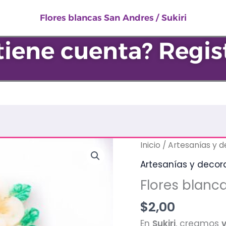
Andres
Flores blancas San Andres / Sukiri
/
Sukiri
tiene cuenta? Regis
cantidad
Flores
Inicio
/
Artesanías y 
blancas
Artesanías y decor
San
Flores blanca
Andres
/
$
2,00
Sukiri
En
Sukiri
, creamos