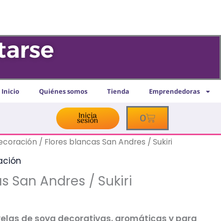
tarse
Inicio
Quiénes somos
Tienda
Emprendedoras
Inicia
Cart
0
sesión
decoración
/ Flores blancas San Andres / Sukiri
ación
s San Andres / Sukiri
velas de soya decorativas, aromáticas y para