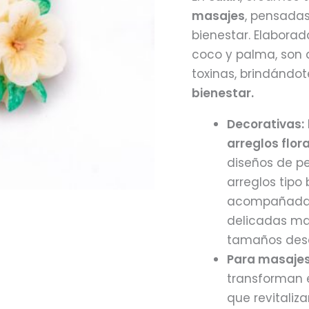
cantidad
masajes
, pensadas
bienestar. Elabora
coco y palma, son 
toxinas, brindándo
bienestar.
Decorativas:
arreglos flor
diseños de pe
arreglos tipo
acompañadas 
delicadas ma
tamaños desd
Para masajes
transforman e
que revitaliz