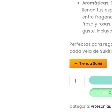
Aromáticas:
N
llenan tus es
entre fragan
fresa y rosa
guste, incluy
Perfectas para re
cada vela de
Sukiri
Mi Tienda Sukiri
C
Categoría:
Artesanías