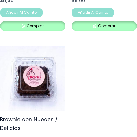
$
5,00
$
6,00
Añadir Al Carrito
Añadir Al Carrito
Comprar
Comprar
Brownie con Nueces /
Delicias