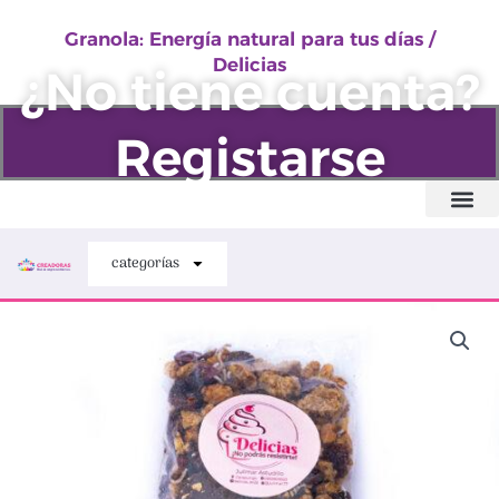
natural
Ir
para
Granola: Energía natural para tus días /
al
Delicias
tus
¿No tiene cuenta?
contenido
días
/
Registarse
Delicias
cantidad
Quiénes somos
categorías
Granola:
Energía
natural
para
tus
días