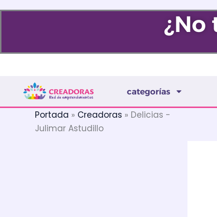
Ir
¿No 
al
contenido
categorías
Portada
»
Creadoras
»
Delicias -
Julimar Astudillo