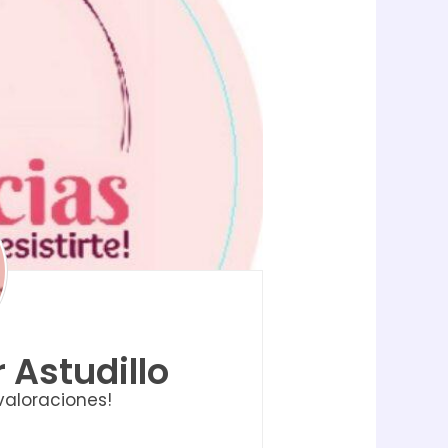
r Astudillo
valoraciones!