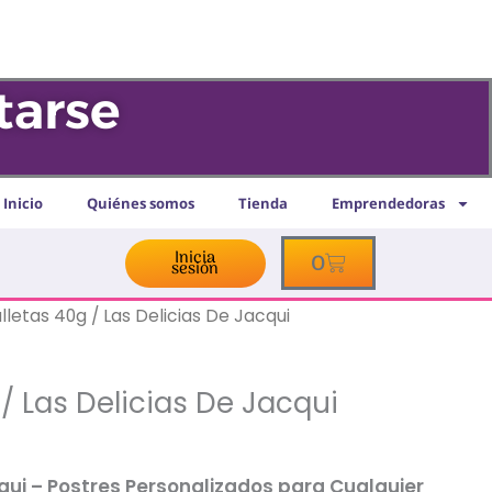
tarse
Inicio
Quiénes somos
Tienda
Emprendedoras
Inicia
Cart
0
sesión
lletas 40g / Las Delicias De Jacqui
/ Las Delicias De Jacqui
cqui – Postres Personalizados para Cualquier