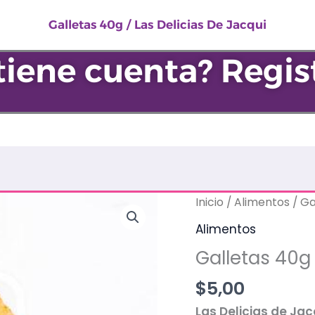
Las
Galletas 40g / Las Delicias De Jacqui
Delicias
De
tiene cuenta? Regis
Jacqui
cantidad
Galletas
Inicio
/
Alimentos
/ Ga
40g
Alimentos
/
Galletas 40g 
Las
Delicias
$
5,00
De
Las Delicias de Ja