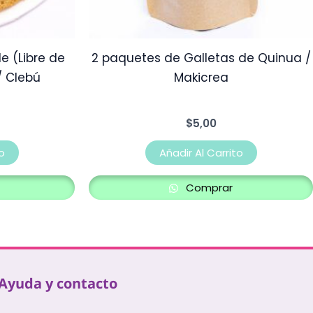
e (Libre de
2 paquetes de Galletas de Quinua /
/ Clebú
Makicrea
$
5,00
o
Añadir Al Carrito
Comprar
Ayuda y contacto