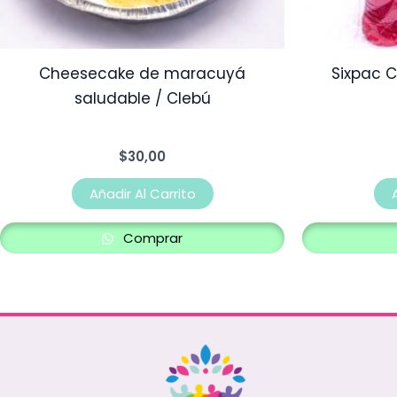
Cheesecake de maracuyá
Sixpac C
saludable / Clebú
$
30,00
Añadir Al Carrito
Comprar