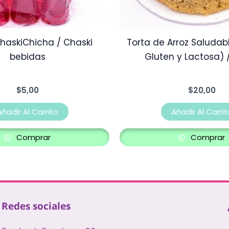
haskiChicha / Chaski
Torta de Arroz Saludabl
bebidas
Gluten y Lactosa) 
$
5,00
$
20,00
Añadir Al Carrito
Añadir Al Carrit
Comprar
Comprar
Redes sociales