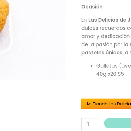
Jacqui
Ocasión
cantidad
En
Las Delicias de 
dulces recuerdos c
amor y dedicación
de la pasión por la
pasteles únicos
, d
Galletas (ave
40g x20 $5
Mi Tienda Las Delici