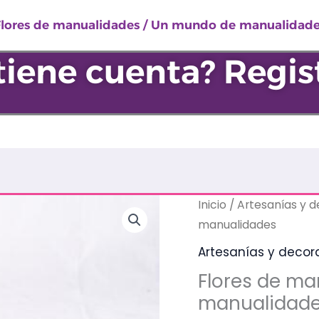
/
Flores de manualidades / Un mundo de manualidade
Un
mundo
tiene cuenta? Regis
de
manualidade
cantidad
Flores
Inicio
/
Artesanías y 
de
manualidades
manualidades
Artesanías y decor
/
Flores de m
Un
manualidad
mundo