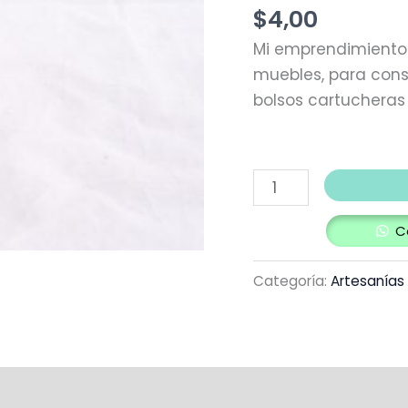
de
$
4,00
manualidades
Mi emprendimiento 
cantidad
muebles, para cons
bolsos cartucheras 
C
Categoría:
Artesanías