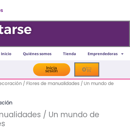
s
tarse
s
Inicio
Quiénes somos
Tienda
Emprendedoras
Inicia
Cart
0
sesión
decoración
/ Flores de manualidades / Un mundo de
ación
anualidades / Un mundo de
es