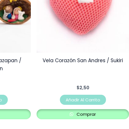
azapan /
Vela Corazón San Andres / Sukiri
n
$
2,50
o
Añadir Al Carrito
Comprar