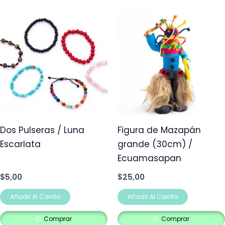
Dos Pulseras / Luna
Figura de Mazapán
Escarlata
grande (30cm) /
Ecuamasapan
$
5,00
$
25,00
Añadir Al Carrito
Añadir Al Carrito
Comprar
Comprar