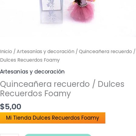
cantidad
Inicio
/
Artesanías y decoración
/ Quinceañera recuerdo /
Dulces Recuerdos Foamy
Artesanías y decoración
Quinceañera recuerdo / Dulces
Recuerdos Foamy
$
5,00
Mi Tienda Dulces Recuerdos Foamy