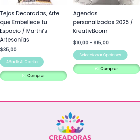
se
pue
Tejas Decoradas, Arte
Agendas
elegi
que Embellece tu
personalizadas 2025 /
en
Espacio / Marthi’s
KreativBoom
la
Artesanías
$
10,00
-
$
15,00
pág
$
35,00
de
Seleccionar Opciones
Añadir Al Carrito
prod
Comprar
Comprar