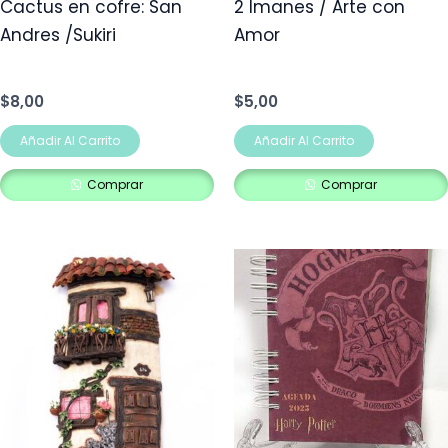
Cactus en cofre: San
2 Imanes / Arte con
Andres /Sukiri
Amor
$
8,00
$
5,00
Añadir Al Carrito
Añadir Al Carrito
Comprar
Comprar
Rango
Este
de
prod
precios:
desde
tien
$10,00
múlt
hasta
$15,00
vari
Las
opci