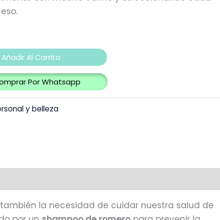
eso.
Añadir Al Carrito
omprar Por Whatsapp
rsonal y belleza
o también la necesidad de cuidar nuestra salud de
ndo por un
shampoo de romero
para prevenir la