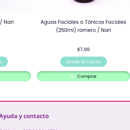
/ Nari
Aguas Faciales o Tónicos Faciales
(250ml) romero / Nari
$
7,00
o
Añadir Al Carrito
Comprar
Ayuda y contacto