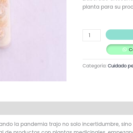
planta para su proc
C
Categoría:
Cuidado pe
uando la pandemia trajo no solo incertidumbre, sin
nal de productos con plantas medicinales, empeza