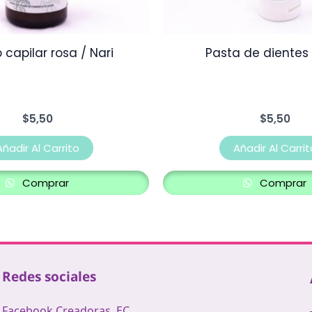
 capilar rosa / Nari
Pasta de dientes 
$
5,50
$
5,50
Añadir Al Carrito
Añadir Al Carrit
Comprar
Comprar
Redes sociales
Facebook Creadoras. EC