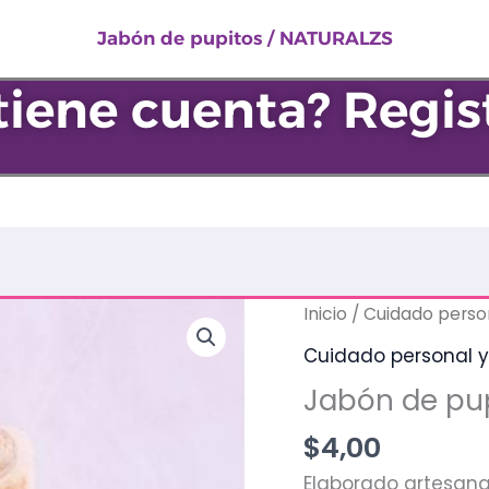
pupitos
/
Jabón de pupitos / NATURALZS
NATURALZS
tiene cuenta? Regis
cantidad
Jabón
Inicio
/
Cuidado person
de
Cuidado personal y
pupitos
Jabón de pu
/
NATURALZS
$
4,00
cantidad
Elaborado artesan