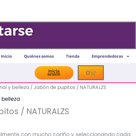
tarse
Inicio
Quiénes somos
Tienda
Emprendedoras
Inicia
Cart
0
sesión
al y belleza
/ Jabón de pupitos / NATURALZS
 belleza
pitos / NATURALZS
almente con mucho cariño y seleccionando cada