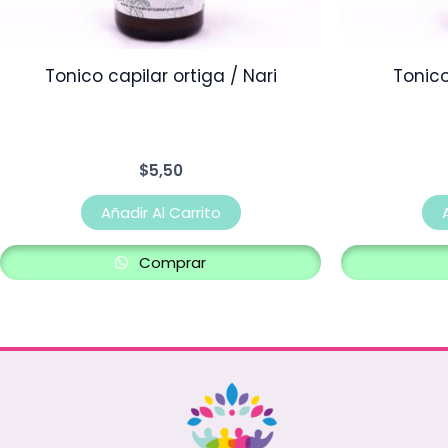
Tonico capilar ortiga / Nari
Tonico
$
5,50
Añadir Al Carrito
Comprar