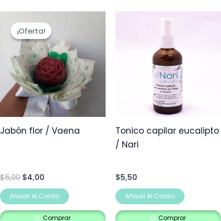
El
El
precio
precio
¡Oferta!
¡Oferta!
original
actual
era:
es:
$5,00.
$4,00.
Jabón flor / Vaena
Tonico capilar eucalipto
/ Nari
$
5,00
$
4,00
$
5,50
Añadir Al Carrito
Añadir Al Carrito
Comprar
Comprar