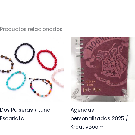
Productos relacionados
Rango
Este
de
prod
precios:
desde
tien
$10,00
múlt
hasta
$15,00
vari
Las
opci
se
pue
Dos Pulseras / Luna
Agendas
elegi
Escarlata
personalizadas 2025 /
en
KreativBoom
la