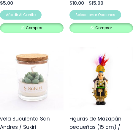
$
5,00
$
10,00
-
$
15,00
pág
de
Añadir Al Carrito
Seleccionar Opciones
prod
Comprar
Comprar
Rango
Este
de
producto
precios:
desde
tiene
$6,00
múltiples
hasta
$8,00
variantes.
Las
opciones
se
pueden
vela Suculenta San
Figuras de Mazapán
elegir
Andres / Sukiri
pequeñas (15 cm) /