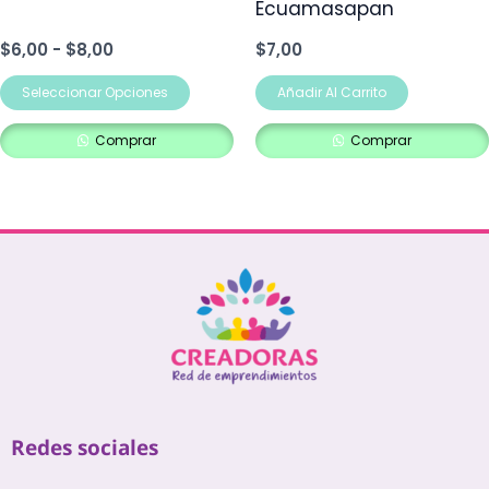
en
Ecuamasapan
la
$
6,00
-
$
8,00
$
7,00
página
de
Seleccionar Opciones
Añadir Al Carrito
producto
Comprar
Comprar
Redes sociales