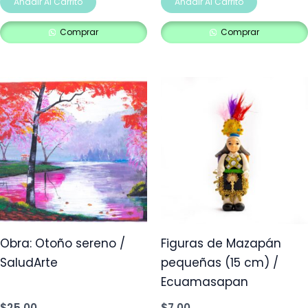
Añadir Al Carrito
Añadir Al Carrito
Comprar
Comprar
Obra: Otoño sereno /
Figuras de Mazapán
SaludArte
pequeñas (15 cm) /
Ecuamasapan
$
25,00
$
7,00