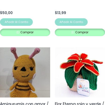
$
50,00
$
13,99
Añadir Al Carrito
Añadir Al Carrito
Comprar
Comprar
Amigurumis con amor /
Flor Eterna roja y verde /