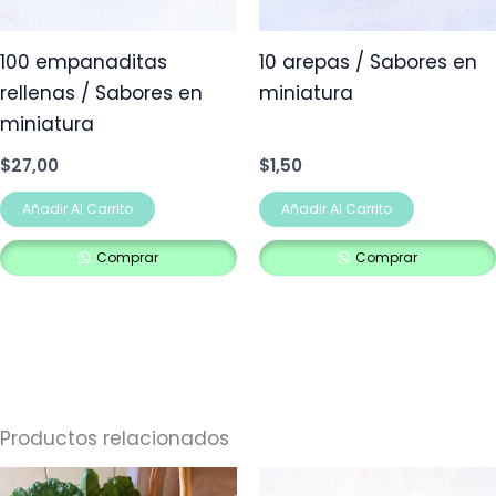
100 empanaditas
10 arepas / Sabores en
rellenas / Sabores en
miniatura
miniatura
$
27,00
$
1,50
Añadir Al Carrito
Añadir Al Carrito
Comprar
Comprar
Productos relacionados
Rango
Este