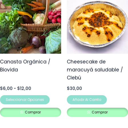
de
producto
precios:
desde
tiene
$6,00
múltiples
hasta
$12,00
variantes.
Las
opciones
se
pueden
Canasta Orgánica /
Cheesecake de
elegir
Biovida
maracuyá saludable /
en
Clebú
la
$
6,00
-
$
12,00
$
30,00
página
de
Seleccionar Opciones
Añadir Al Carrito
producto
Comprar
Comprar