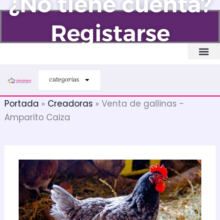
¿No tiene cuenta?
Ir
al
Registarse
contenido
Quiénes somos
categorías
Portada
»
Creadoras
»
Venta de gallinas -
Amparito Caiza