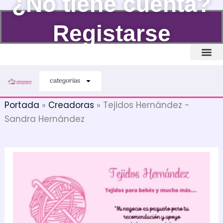
¿No tiene cuenta?
Ir
al
Registarse
contenido
Quiénes somos
categorías
Portada
»
Creadoras
»
Tejidos Hernández -
Sandra Hernández