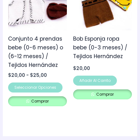
múltiples
hasta
$25,00
variantes.
Las
opciones
se
Conjunto 4 prendas
Bob Esponja ropa
pueden
bebe (0-6 meses) o
bebe (0-3 meses) /
elegir
(6-12 meses) /
Tejidos Hernández
en
Tejidos Hernández
$
20,00
la
$
20,00
-
$
25,00
página
Añadir Al Carrito
Seleccionar Opciones
de
Comprar
producto
Comprar