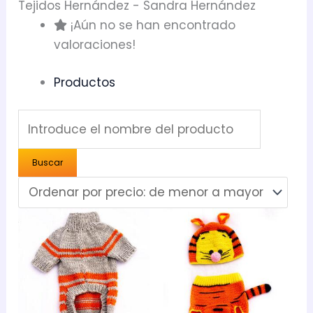
Tejidos Hernández - Sandra Hernández
¡Aún no se han encontrado
valoraciones!
Productos
Rango
Rango
Este
Este
de
de
producto
prod
precios:
precios:
desde
desde
tiene
tien
$6,00
$15,00
múltiples
múlt
hasta
hasta
$15,00
$20,00
variantes.
vari