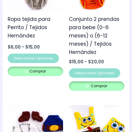
Las
Las
opciones
opci
se
se
Ropa tejida para
Conjunto 2 prendas
pueden
pue
Perrito / Tejidos
para bebe (0-6
elegir
elegi
Hernández
meses) o (6-12
en
en
meses) / Tejidos
$
6,00
-
$
15,00
la
la
Hernández
página
pág
Seleccionar Opciones
$
15,00
-
$
20,00
de
de
Comprar
Seleccionar Opciones
producto
prod
Comprar
Rango
Este
de
producto
precios:
desde
tiene
$20,00