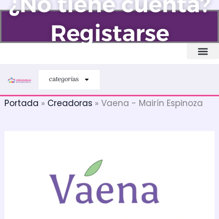
¿No tiene cuenta?
Ir
al
Registarse
contenido
Quiénes somos
categorías
Portada
»
Creadoras
»
Vaena - Mairín Espinoza