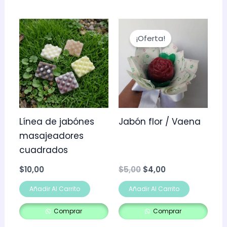
El
El
precio
precio
¡Oferta!
original
actual
era:
es:
$5,00.
$4,00.
Línea de jabónes
Jabón flor / Vaena
masajeadores
cuadrados
$
10,00
$
5,00
$
4,00
Añadir Al Carrito
Añadir Al Carrito
Comprar
Comprar