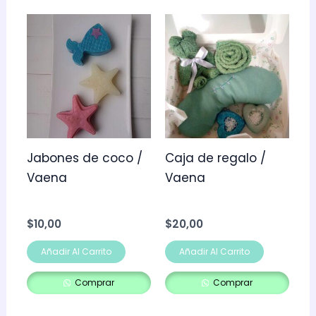
Jabones de coco /
Caja de regalo /
Vaena
Vaena
$
10,00
$
20,00
Añadir Al Carrito
Añadir Al Carrito
Comprar
Comprar