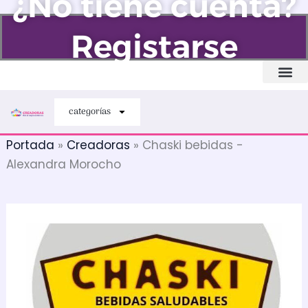
¿No tiene cuenta?
Ir
al
Registarse
contenido
Quiénes somos
categorías
Portada
»
Creadoras
»
Chaski bebidas -
Alexandra Morocho