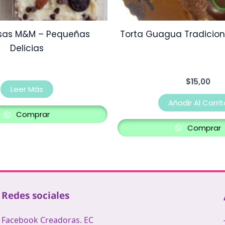
sas M&M – Pequeñas
Torta Guagua Tradicion
Delicias
$
15,00
Leer Más
Añadir Al Carrit
Comprar
Comprar
Redes sociales
Facebook Creadoras. EC