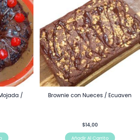
Mojada /
Brownie con Nueces / Ecuaven
$
14,00
o
Añadir Al Carrito