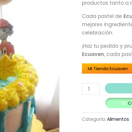
productos tanto a n
Cada pastel de
Ec
mejores ingredient
celebración.
¡Haz tu pedido y pr
Ecuaven
, cada past
Mi Tienda Ecuaven
C
Categoría:
Alimentos