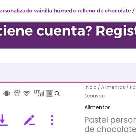
ersonalizado vainilla húmedo relleno de chocolate 
tiene cuenta? Regis
Pastel
Inicio
/
Alimentos
/ Pa
personalizado
Ecuaven
vainilla
Alimentos
húmedo
Pastel perso
relleno
de chocolate
de