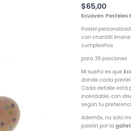
chocolate
$
65,00
/
Ecuaven: Pasteles
Ecuaven
cantidad
Pastel personaliza
con chantillí imanes
cumpleaños
para 35 porciones
Mi sueño es que
Ec
donde cada pastel n
Cada detalle está 
inolvidable, con d
según tu preferenci
Además, no solo me
pasión por la
galle