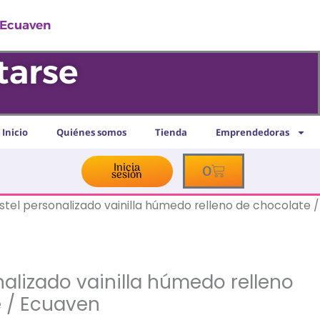
húmedo
/ Ecuaven
relleno
de
tarse
chocolate
/
Ecuaven
cantidad
Inicio
Quiénes somos
Tienda
Emprendedoras
Inicia
Cart
0
sesión
stel personalizado vainilla húmedo relleno de chocolate /
nalizado vainilla húmedo relleno
 / Ecuaven