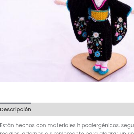
Descripción
Más productos
Están hechos con materiales hipoalergénicos, segu
regalos, adornos o simplemente para alegrar un r