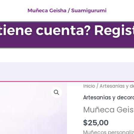
Suamigurumi
Muñeca Geisha / Suamigurumi
cantidad
tiene cuenta? Regis
Muñeca
Inicio
/
Artesanías y 
Geisha
Artesanías y decor
/
Muñeca Geis
Suamigurumi
cantidad
$
25,00
Muñecos personaliza