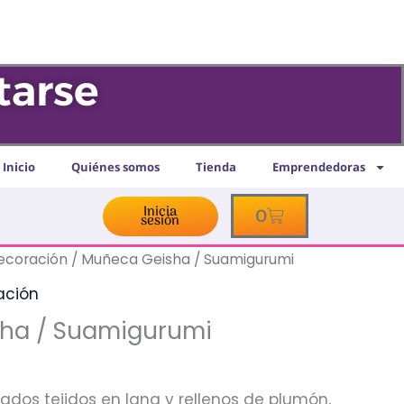
tarse
Inicio
Quiénes somos
Tienda
Emprendedoras
Inicia
Cart
0
sesión
decoración
/ Muñeca Geisha / Suamigurumi
ación
ha / Suamigurumi
dos tejidos en lana y rellenos de plumón,