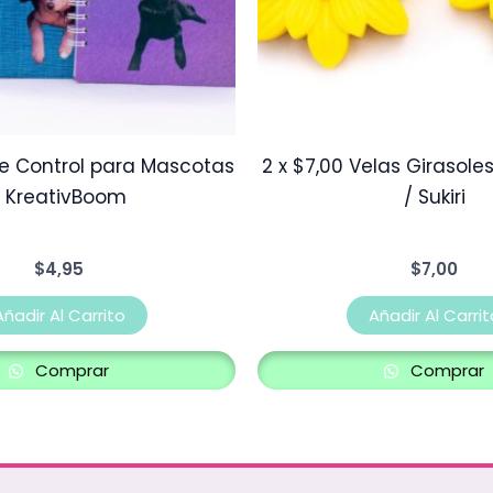
e Control para Mascotas
2 x $7,00 Velas Girasole
/ KreativBoom
/ Sukiri
$
4,95
$
7,00
Añadir Al Carrito
Añadir Al Carrit
Comprar
Comprar