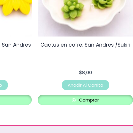
s San Andres
Cactus en cofre: San Andres /Sukiri
$
8,00
o
Añadir Al Carrito
Comprar