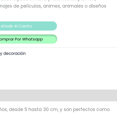
najes de películas, animes, animales o diseños
Añadir Al Carrito
omprar Por Whatsapp
 y decoración
años, desde
5 hasta 30 cm, y son perfectos como