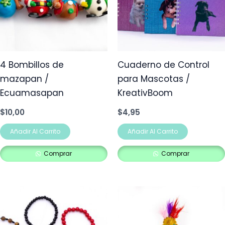
4 Bombillos de
Cuaderno de Control
mazapan /
para Mascotas /
Ecuamasapan
KreativBoom
$
10,00
$
4,95
Añadir Al Carrito
Añadir Al Carrito
Comprar
Comprar