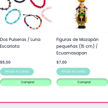
Dos Pulseras / Luna
Figuras de Mazapán
Escarlata
pequeñas (15 cm) /
Ecuamasapan
$
5,00
$
7,00
Añadir Al Carrito
Añadir Al Carrito
Comprar
Comprar