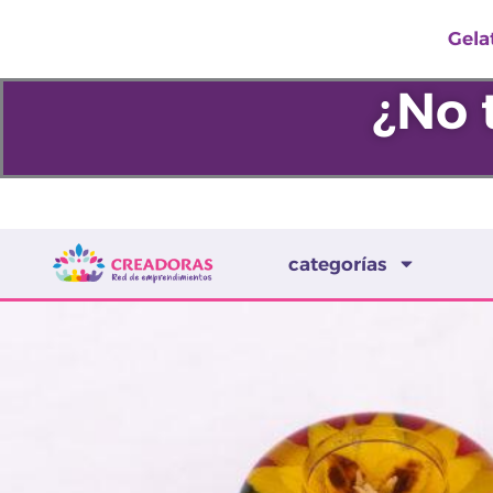
Ir
Gela
al
contenido
¿No 
categorías