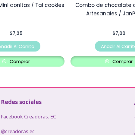
ini donitas / Tai cookies
Combo de chocolate 
Artesanales / JanP
$
7,25
$
7,00
Añadir Al Carrito
Añadir Al Carrit
Comprar
Comprar
Redes sociales
Facebook Creadoras. EC
@creadoras.ec