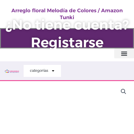
Melodía
Ir
de
Arreglo floral Melodía de Colores / Amazon
al
Tunki
Colores
¿No tiene cuenta?
contenido
/
Amazon
Registarse
Tunki
cantidad
Quiénes somos
categorías
Arreglo
floral
Melodía
de
Colores
/