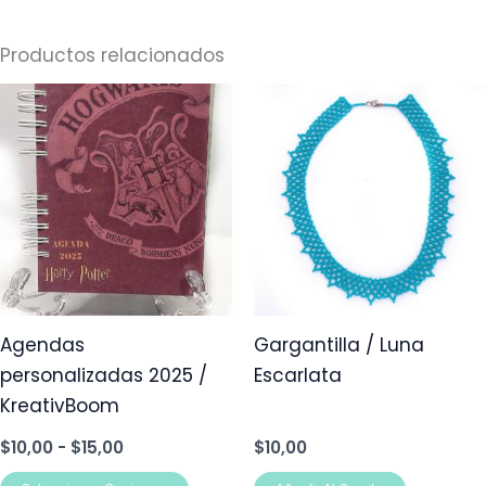
Productos relacionados
Rango
Este
de
producto
precios:
desde
tiene
$10,00
múltiples
hasta
$15,00
variantes.
Las
opciones
se
pueden
Agendas
Gargantilla / Luna
elegir
personalizadas 2025 /
Escarlata
en
KreativBoom
la
$
10,00
-
$
15,00
$
10,00
página