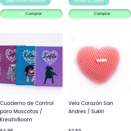
de
Seleccionar Opciones
Añadir Al Carrito
producto
Comprar
Comprar
Cuaderno de Control
Vela Corazón San
para Mascotas /
Andres / Sukiri
KreativBoom
$
4,95
$
2,50